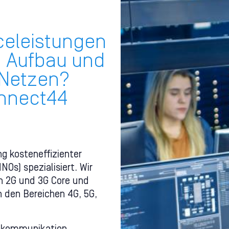
celeistungen
n Aufbau und
 Netzen?
onnect44
ng kosteneffizienter
Os) spezialisiert. Wir
en 2G und 3G Core und
n den Bereichen 4G, 5G,