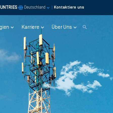
UNTRIES
|
Deutschland
Kontaktiere uns
gien
Karriere
Über Uns